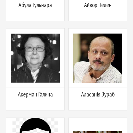
Абула Гульнара
Айворі Гелен
Акерман Галина
Аласанія Зураб