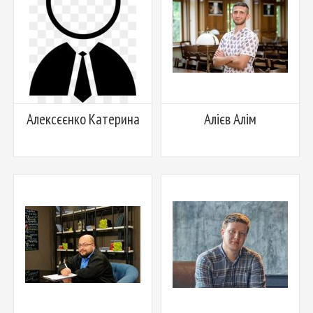
Алексєєнко Катерина
Алієв Алім