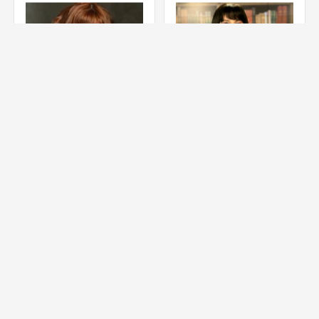
Батуревич Ірина
Бекірова Ґульнара