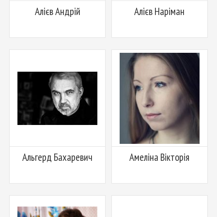
Алієв Андрій
Алієв Наріман
Альгерд Бахаревич
Амеліна Вікторія