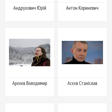
Андрухович Юрій
Антон Кориневич
Арєнєв Володимир
Асєєв Станіслав