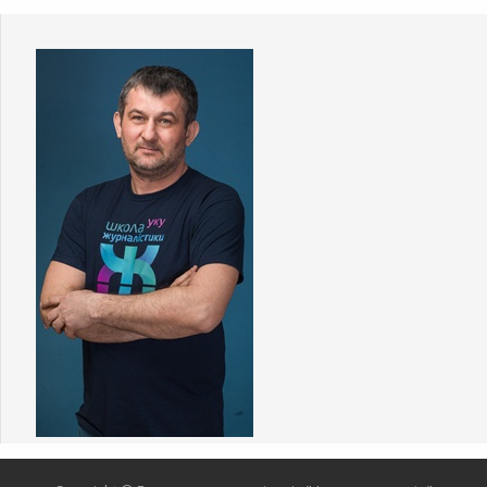
LVIV MEDIA FORUM
,
Премія імені Георгія Ґонґадзе
УЧАСНИКИ
Кіпіані Вахтанг
,
Балинський Ігор
,
Аласанія Зураб
,
Ґонґадзе Мирослава
ЧАС
МІСЦЕ
(Четвер) 16:00 - 17:30
Що є вашим ресурсом і
де ви його берете?
ЛІНК НА ЦЮ ПОДІЮ
ПОДІЛИТИСЯ
https://archive.bookforum.ua/?
p=51089