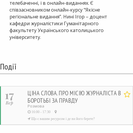
телебаченні, і в онлайн-виданнях. Є
співзасновником онлайн-курсу “Якісне
регіональне видання”. Нині Ігор – доцент
кафедри журналістики Гуманітарного
факультету Українського католицького
університету.
Події
17
ЦІНА СЛОВА. ПРО МІСІЮ ЖУРНАЛІСТА В
БОРОТЬБІ ЗА ПРАВДУ
Вер
Дод
Розмова
16:00 - 17:30
у
Що є вашим ресурсом і де ви його берете?
виб
ОРГАНІЗАТОР