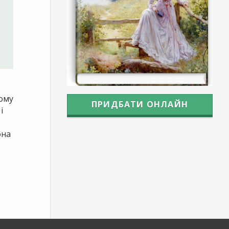
чому
ПРИДБАТИ ОНЛАЙН
і
она