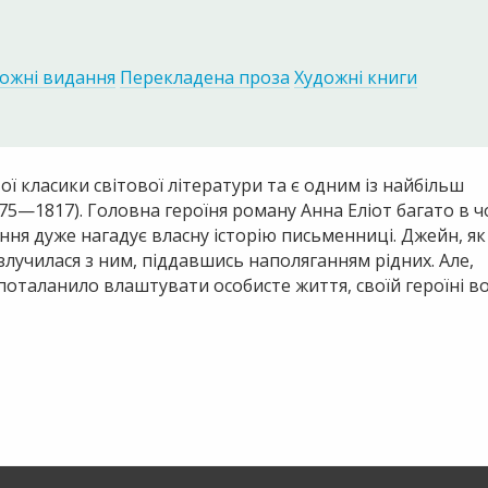
ожні видання
Перекладена проза
Художні книги
 класики світової літератури та є одним із найбільш
75—1817). Головна героїня роману Анна Еліот багато в 
ання дуже нагадує власну історію письменниці. Джейн, як 
озлучилася з ним, піддавшись наполяганням рідних. Але,
 поталанило влаштувати особисте життя, своїй героїні в