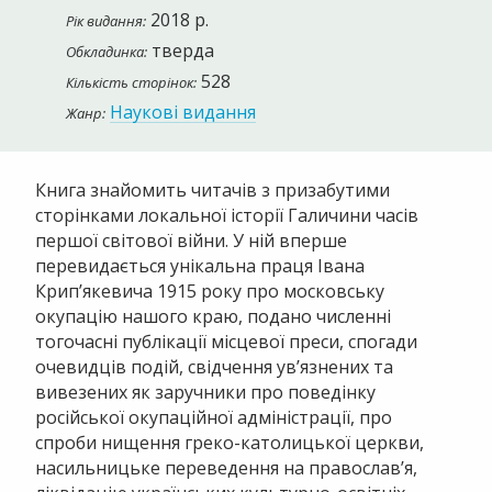
2018 р.
Рік видання:
тверда
Обкладинка:
528
Кількість сторінок:
Наукові видання
Жанр:
Книга знайомить читачів з призабутими
сторінками локальної історії Галичини часів
першої світової війни. У ній вперше
перевидається унікальна праця Івана
Крип’якевича 1915 року про московську
окупацію нашого краю, подано численні
тогочасні публікації місцевої преси, спогади
очевидців подій, свідчення ув’язнених та
вивезених як заручники про поведінку
російської окупаційної адміністрації, про
спроби нищення греко-католицької церкви,
насильницьке переведення на православ’я,