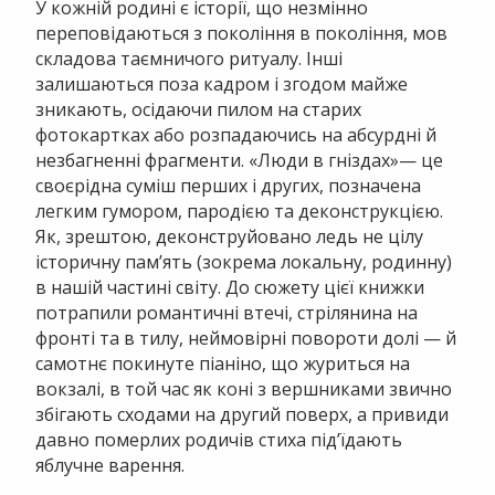
У кожній родині є історії, що незмінно
переповідаються з покоління в покоління, мов
складова таємничого ритуалу. Інші
залишаються поза кадром і згодом майже
зникають, осідаючи пилом на старих
фотокартках або розпадаючись на абсурдні й
незбагненні фрагменти. «Люди в гніздах»— це
своєрідна суміш перших і других, позначена
легким гумором, пародією та деконструкцією.
Як, зрештою, деконструйовано ледь не цілу
історичну пам’ять (зокрема локальну, родинну)
в нашій частині світу. До сюжету цієї книжки
потрапили романтичні втечі, стрілянина на
фронті та в тилу, неймовірні повороти долі — й
самотнє покинуте піаніно, що журиться на
вокзалі, в той час як коні з вершниками звично
збігають сходами на другий поверх, а привиди
давно померлих родичів стиха під’їдають
яблучне варення.