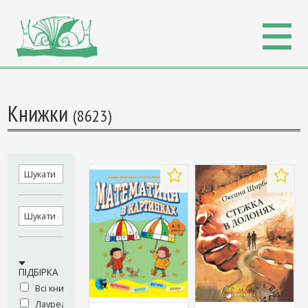
Книжки
(8623)
Додати
Додати
у
у
вибране
вибран
ПІДБІРКА
Всі книжки
Лауреати Премії BF BBA 2019