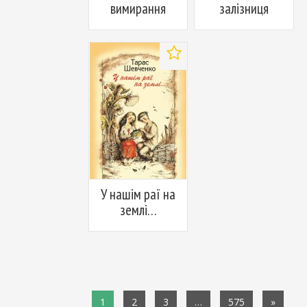
вимирання
залізниця
Додати
у
вибране
У нашім раї на
землі…
1
2
3
…
575
»