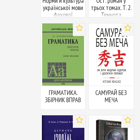
Норми й культура
Ост: роман у
української мови
трьох томах. Т. 2.
фахової
Темнота
спрямованости
Додати
Додати
у
у
вибране
вибран
ГРАМАТИКА.
САМУРАЙ БЕЗ
ЗБІРНИК ВПРАВ
МЕЧА
Додати
Додати