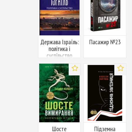
у
у
вибране
вибран
Держава Ізраїль:
Пасажир №23
політика і
суспільство
Додати
Додати
у
у
вибране
вибран
Шосте
Підземна