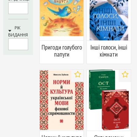
у
у
вибране
вибран
РІК
ВИДАННЯ
Пригоди голубого
Інші голоси, інші
папуги
кімнати
Додати
Додати
у
у
вибране
вибран